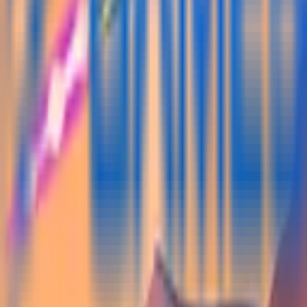
dibayarkan secara utuh dan tepat waktu.
Menyadari bahwa pemain berpengalaman seringkali
membutuhkan penanganan yang lebih spesifik,
CUANTOTO menghadirkan layanan pelanggan
profesional yang
siaga selama 24 jam
penuh. Tim
dukungan ini dilatih untuk memahami aspek teknis
permainan secara mendalam, sehingga mampu
memberikan solusi cepat terhadap pertanyaan yang
bersifat kompleks sekalipun. Dengan kombinasi
antara teknologi mutakhir, keamanan data berlapis,
dan layanan yang humanis, CUANTOTO
mengukuhkan dirinya sebagai standar emas platform
togel online yang wajib dicoba oleh para pemain yang
serius mengejar kemenangan.
Lihat Semua
home
explore