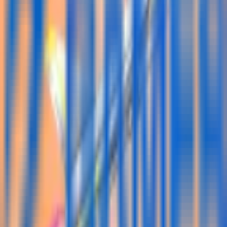
pasarannya yang sangat selektif. Selain menyediakan
pasaran populer yang sudah melegenda, platform ini
juga membuka akses ke
pasaran internasional
eksklusif
yang memiliki indeks kemenangan (winrate)
kompetitif. Keberagaman pilihan ini memberikan
ruang bagi para profesional untuk melakukan
diversifikasi modal di berbagai zona waktu, sehingga
mereka dapat mengelola risiko dan memaksimalkan
potensi keuntungan dalam satu siklus harian yang
terintegrasi.
Kepercayaan pemain besar diuji pada aspek
penarikan dana, dan CUANTOTO membuktikan
kredibilitasnya melalui sistem manajemen keuangan
yang
sangat likuid
. Di tahun 2026, platform ini
menjamin proses withdraw atau penarikan
kemenangan dalam jumlah besar dilakukan secara
kilat tanpa prosedur birokrasi yang berbelit-belit.
Kecepatan transaksi ini didukung oleh kerjasama
dengan berbagai bank utama dan penyedia layanan
keuangan digital, memastikan bahwa setiap rupiah
kemenangan yang diraih oleh pemain profesional