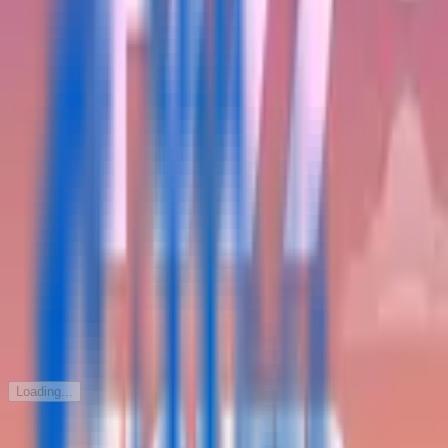
Baccarat
Pragmatic Play
Multihand Blackjack
Pragmatic Play
Dragon Tiger
Pragmatic Play
Dragon Bonus Baccarat
Pragmatic Play
Hippie Days
Microgaming
War
Habanero
Thai HILO
CQ9
Thai Fish Prawn Crab
CQ9
通比花鬪牌
CQ9
Plinko
568WIN Games
Crash
568WIN Games
Dice
568WIN Games
K.O. Island
CQ9
Xoc Dia
CQ9
Mini Roulette
CQ9
Space Crasher
Spade Gaming
Mummy's Treasure
CQ9
Funky Bingo
CQ9
When Lambo
568WIN Games
F777 Fighter
568WIN Games
Loading...
24
/