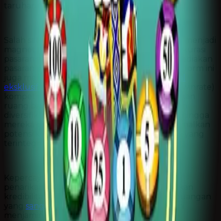
taruhan mereka.
Salah satu alasan kuat mengapa CUANTOTO menjadi
magnet bagi pemain berpengalaman adalah kurasi
pasarannya yang sangat selektif. Selain menyediakan
pasaran populer yang sudah melegenda, platform ini
juga membuka akses ke
pasaran internasional
eksklusif
yang memiliki indeks kemenangan (winrate)
kompetitif. Keberagaman pilihan ini memberikan
ruang bagi para profesional untuk melakukan
diversifikasi modal di berbagai zona waktu, sehingga
mereka dapat mengelola risiko dan memaksimalkan
potensi keuntungan dalam satu siklus harian yang
terintegrasi.
Kepercayaan pemain besar diuji pada aspek
penarikan dana, dan CUANTOTO membuktikan
kredibilitasnya melalui sistem manajemen keuangan
yang
sangat likuid
. Di tahun 2026, platform ini
menjamin proses withdraw atau penarikan