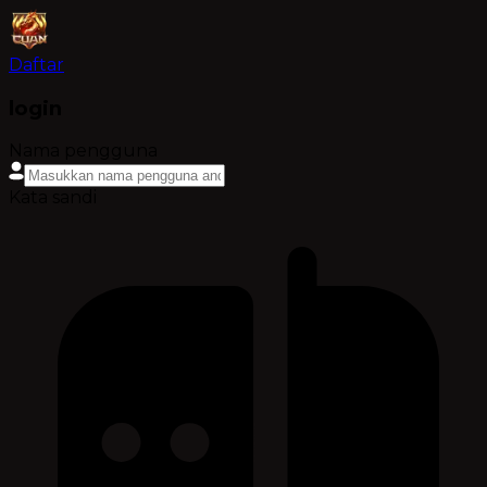
Daftar
login
Nama pengguna
Kata sandi