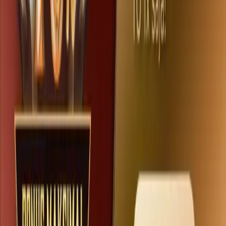
memungkinkan para profesional untuk melakukan
pemasangan angka di detik-detik terakhir
penutupan pasaran dengan akurasi tinggi,
memastikan tidak ada momentum keberuntungan
yang terlewatkan akibat kendala teknis.
Pemain veteran tidak mengandalkan
keberuntungan semata, melainkan data dan pola.
CUANTOTO memfasilitasi kebutuhan ini dengan
menyediakan
arsip data keluaran
(result) yang sangat
lengkap dan terorganisir dari berbagai pasaran
internasional. Fitur rekapitulasi angka yang disediakan
memungkinkan para analis togel untuk membedah
tren kemunculan angka secara mendalam. Dengan
ketersediaan data yang transparan dan mudah
diakses, CUANTOTO menjadi laboratorium pribadi
bagi para pemain yang menggunakan rumus
matematika atau logika statistik dalam menentukan
taruhan mereka.