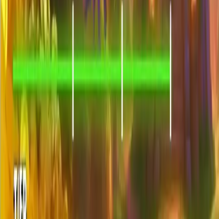
magnet bagi pemain berpengalaman adalah kurasi
pasarannya yang sangat selektif. Selain menyediakan
pasaran populer yang sudah melegenda, platform ini
juga membuka akses ke
pasaran internasional
eksklusif
yang memiliki indeks kemenangan (winrate)
kompetitif. Keberagaman pilihan ini memberikan
ruang bagi para profesional untuk melakukan
diversifikasi modal di berbagai zona waktu, sehingga
mereka dapat mengelola risiko dan memaksimalkan
potensi keuntungan dalam satu siklus harian yang
terintegrasi.
Kepercayaan pemain besar diuji pada aspek
penarikan dana, dan CUANTOTO membuktikan
kredibilitasnya melalui sistem manajemen keuangan
yang
sangat likuid
. Di tahun 2026, platform ini
menjamin proses withdraw atau penarikan
kemenangan dalam jumlah besar dilakukan secara
kilat tanpa prosedur birokrasi yang berbelit-belit.
Kecepatan transaksi ini didukung oleh kerjasama
dengan berbagai bank utama dan penyedia layanan
keuangan digital, memastikan bahwa setiap rupiah