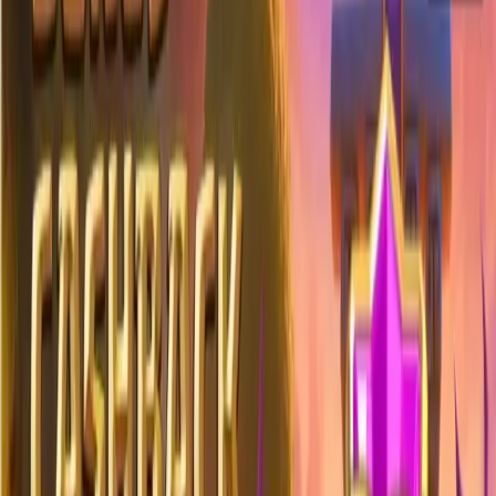
• Bonus cashback dapat diklaim dengan 2 cara
yaitu dengan klik tombol "klaim" pada:
• kotak hadiah widget, atau
• menu bonus dashboard (bersamaan dengan
klaim bonus lainnya).
• Bonus cashback yang sudah diklaim akan
masuk ke saldo akun dan dapat dimainkan atau
di-withdraw langsung.
Ketentuan Lainnya :
• Promo cashback TIDAK BISA digabungkan
dengan promo lainnya.
Syarat & Ketentuan