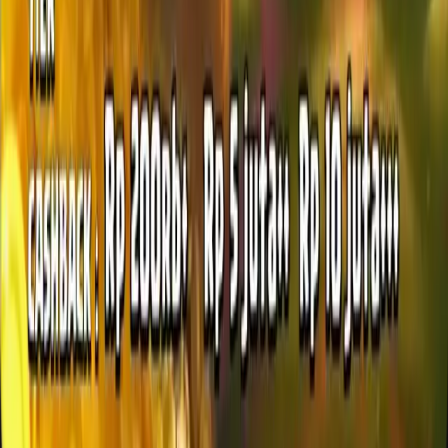
kemenangan yang diraih oleh pemain profesional
dibayarkan secara utuh dan tepat waktu.
Menyadari bahwa pemain berpengalaman seringkali
membutuhkan penanganan yang lebih spesifik,
CUANTOTO menghadirkan layanan pelanggan
profesional yang
siaga selama 24 jam
penuh. Tim
dukungan ini dilatih untuk memahami aspek teknis
permainan secara mendalam, sehingga mampu
memberikan solusi cepat terhadap pertanyaan yang
bersifat kompleks sekalipun. Dengan kombinasi
antara teknologi mutakhir, keamanan data berlapis,
dan layanan yang humanis, CUANTOTO
mengukuhkan dirinya sebagai standar emas platform
togel online yang wajib dicoba oleh para pemain yang
serius mengejar kemenangan.
Lihat Semua
home