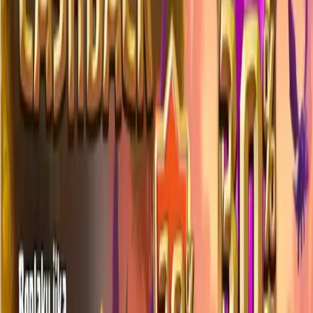
Pengawasan Permainan
• Super Rich berhak untuk meninjau secara
menyeluruh aktivitas pemain.
• Tindakan ini bertujuan untuk mengidentifikasi
potensi penyalahgunaan guna memastikan
permainan yang adil dalam promosi ini.
• Jika ditemukan penyalahgunaan, Super Rich
berhak untuk membatalkan jumlah yang
dibayarkan kepada pemain pemenang.
Fleksibilitas Promosi
• Promosi ini berlaku untuk waktu terbatas dan
dapat dihentikan sewaktu-waktu tanpa
pemberitahuan sebelumnya.
• Syarat & ketentuan dapat berubah sewaktu-
waktu tanpa pemberitahuan.