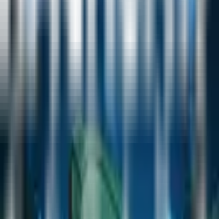
Salah satu alasan kuat mengapa CUANTOTO menjadi
magnet bagi pemain berpengalaman adalah kurasi
pasarannya yang sangat selektif. Selain menyediakan
pasaran populer yang sudah melegenda, platform ini
juga membuka akses ke
pasaran internasional
eksklusif
yang memiliki indeks kemenangan (winrate)
kompetitif. Keberagaman pilihan ini memberikan
ruang bagi para profesional untuk melakukan
diversifikasi modal di berbagai zona waktu, sehingga
mereka dapat mengelola risiko dan memaksimalkan
potensi keuntungan dalam satu siklus harian yang
terintegrasi.
Kepercayaan pemain besar diuji pada aspek
penarikan dana, dan CUANTOTO membuktikan
kredibilitasnya melalui sistem manajemen keuangan
yang
sangat likuid
. Di tahun 2026, platform ini
menjamin proses withdraw atau penarikan
kemenangan dalam jumlah besar dilakukan secara
kilat tanpa prosedur birokrasi yang berbelit-belit.
Kecepatan transaksi ini didukung oleh kerjasama
dengan berbagai bank utama dan penyedia layanan