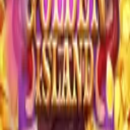
Menyadari bahwa pemain berpengalaman seringkali
membutuhkan penanganan yang lebih spesifik,
CUANTOTO menghadirkan layanan pelanggan
profesional yang
siaga selama 24 jam
penuh. Tim
dukungan ini dilatih untuk memahami aspek teknis
permainan secara mendalam, sehingga mampu
memberikan solusi cepat terhadap pertanyaan yang
bersifat kompleks sekalipun. Dengan kombinasi
antara teknologi mutakhir, keamanan data berlapis,
dan layanan yang humanis, CUANTOTO
mengukuhkan dirinya sebagai standar emas platform
togel online yang wajib dicoba oleh para pemain yang
serius mengejar kemenangan.
Lihat Semua
home
explore