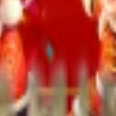
gnet bagi pemain berpengalaman adalah kurasi pasaran
 juga membuka akses ke
pasaran internasional eksklusif
y
rofesional untuk melakukan diversifikasi modal di ber
u siklus harian yang terintegrasi.
an dana, dan CUANTOTO membuktikan kredibilitasnya m
atau penarikan kemenangan dalam jumlah besar dilakukan
ma dengan berbagai bank utama dan penyedia layanan ke
yarkan secara utuh dan tepat waktu.
membutuhkan penanganan yang lebih spesifik, CUANTO
atih untuk memahami aspek teknis permainan secara 
. Dengan kombinasi antara teknologi mutakhir, keamana
platform togel online yang wajib dicoba oleh para p