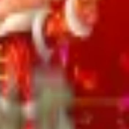
nya yang sangat selektif. Selain menyediakan
ang memiliki indeks kemenangan (winrate) kompetitif.
bagai zona waktu, sehingga mereka dapat mengelola
elalui sistem manajemen keuangan yang
sangat likuid
.
 secara kilat tanpa prosedur birokrasi yang berbelit-
uangan digital, memastikan bahwa setiap rupiah
TO menghadirkan layanan pelanggan profesional
mendalam, sehingga mampu memberikan solusi cepat
n data berlapis, dan layanan yang humanis,
emain yang serius mengejar kemenangan.