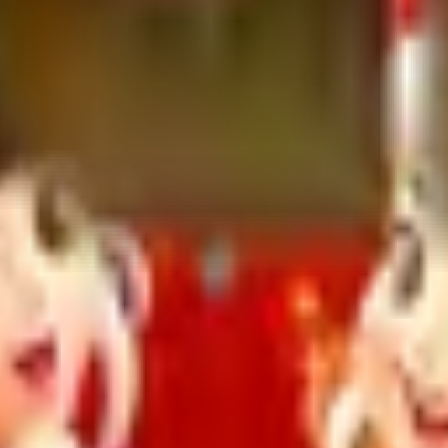
erbaik yang Wajib Dicoba
h harga mati, dan
CUANTOTO
menjawab kebutuhan terseb
y. Di tahun 2026 ini, CUANTOTO menonjol dengan anta
s. Hal ini memungkinkan para profesional untuk melaku
n tidak ada momentum keberuntungan yang terlewatkan
emata, melainkan data dan pola. CUANTOTO memfasili
 dari berbagai pasaran internasional. Fitur rekapitulas
alam. Dengan ketersediaan data yang transparan dan
tematika atau logika statistik dalam menentukan tar