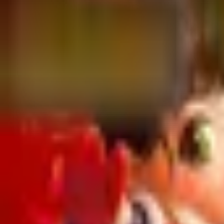
24
/
124
Game
Page
1
of
6
CUANTOTO: Togel Online T
Berpengalaman
Bagi pemain berpengalaman, stabilitas platform adala
mampu menangani volume transaksi besar tanpa dela
ornamen visual yang tidak perlu demi kecepatan akse
penutupan pasaran dengan akurasi tinggi, memastika
Pemain veteran tidak mengandalkan keberuntungan s
keluaran
(result) yang sangat lengkap dan terorganisir
untuk membedah tren kemunculan angka secara mend
pribadi bagi para pemain yang menggunakan rumus ma