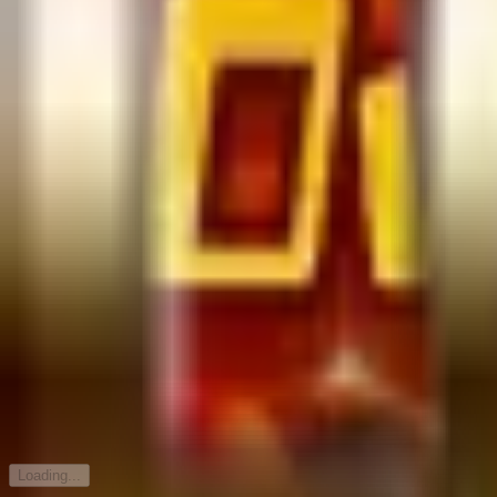
Captain's Treasure
LGD Gaming
Mystical Stones
LGD Gaming
Four Holy Beast
LGD Gaming
Happy Farm
LGD Gaming
Battle of Red Cliffs
LGD Gaming
Tales of White Snake
LGD Gaming
Boxing Arena
LGD Gaming
bikini party
LGD Gaming
Hawaii Vacation
LGD Gaming
Tales Of Wusong
LGD Gaming
Pirate's Treasure
LGD Gaming
Demon Hunt to West
LGD Gaming
ShiningStars
LGD Gaming
Truffle Butter
LGD Gaming
Infinity Club
LGD Gaming
Sailor Princess
LGD Gaming
Witch Winnings
LGD Gaming
NeZha Legend
LGD Gaming
Four Wheels & Bro
LGD Gaming
Lucky Fortune
LGD Gaming
Beijing Opera
LGD Gaming
Happiness Overflow
LGD Gaming
Loading...