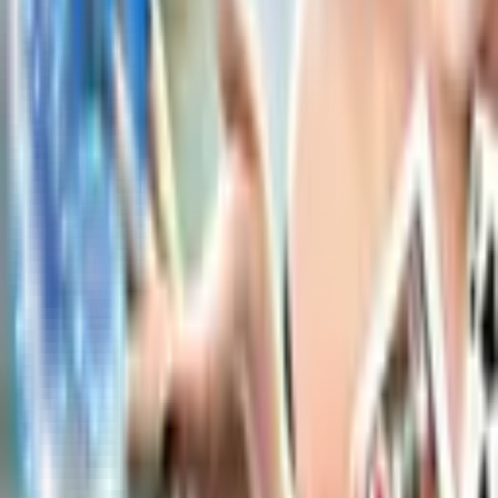
kemenangan dalam jumlah besar dilakukan secara
kilat tanpa prosedur birokrasi yang berbelit-belit.
Kecepatan transaksi ini didukung oleh kerjasama
dengan berbagai bank utama dan penyedia layanan
keuangan digital, memastikan bahwa setiap rupiah
kemenangan yang diraih oleh pemain profesional
dibayarkan secara utuh dan tepat waktu.
Menyadari bahwa pemain berpengalaman seringkali
membutuhkan penanganan yang lebih spesifik,
CUANTOTO menghadirkan layanan pelanggan
profesional yang
siaga selama 24 jam
penuh. Tim
dukungan ini dilatih untuk memahami aspek teknis
permainan secara mendalam, sehingga mampu
memberikan solusi cepat terhadap pertanyaan yang
bersifat kompleks sekalipun. Dengan kombinasi
antara teknologi mutakhir, keamanan data berlapis,
dan layanan yang humanis, CUANTOTO
mengukuhkan dirinya sebagai standar emas platform
togel online yang wajib dicoba oleh para pemain yang
serius mengejar kemenangan.