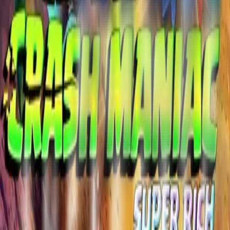
Menyadari bahwa pemain berpengalaman seringkali
membutuhkan penanganan yang lebih spesifik,
CUANTOTO menghadirkan layanan pelanggan
profesional yang
siaga selama 24 jam
penuh. Tim
dukungan ini dilatih untuk memahami aspek teknis
permainan secara mendalam, sehingga mampu
memberikan solusi cepat terhadap pertanyaan yang
bersifat kompleks sekalipun. Dengan kombinasi
antara teknologi mutakhir, keamanan data berlapis,
dan layanan yang humanis, CUANTOTO
mengukuhkan dirinya sebagai standar emas platform
togel online yang wajib dicoba oleh para pemain yang
serius mengejar kemenangan.
Lihat Semua
home
explore
promo