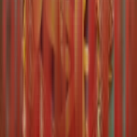
memungkinkan para profesional untuk melakukan
pemasangan angka di detik-detik terakhir
penutupan pasaran dengan akurasi tinggi,
memastikan tidak ada momentum keberuntungan
yang terlewatkan akibat kendala teknis.
Pemain veteran tidak mengandalkan
keberuntungan semata, melainkan data dan pola.
CUANTOTO memfasilitasi kebutuhan ini dengan
menyediakan
arsip data keluaran
(result) yang sangat
lengkap dan terorganisir dari berbagai pasaran
internasional. Fitur rekapitulasi angka yang disediakan
memungkinkan para analis togel untuk membedah
tren kemunculan angka secara mendalam. Dengan
ketersediaan data yang transparan dan mudah
diakses, CUANTOTO menjadi laboratorium pribadi
bagi para pemain yang menggunakan rumus
matematika atau logika statistik dalam menentukan
taruhan mereka.