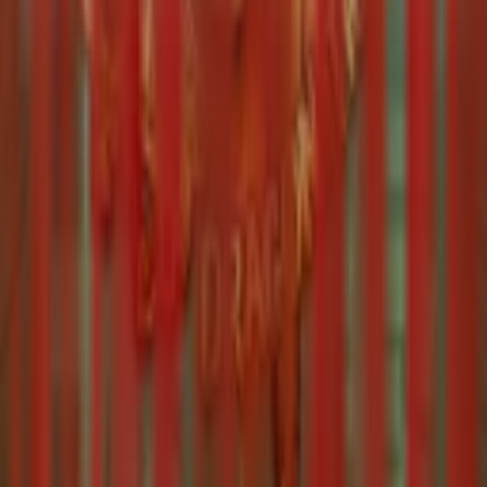
Salah satu alasan kuat mengapa CUANTOTO menjadi
magnet bagi pemain berpengalaman adalah kurasi
pasarannya yang sangat selektif. Selain menyediakan
pasaran populer yang sudah melegenda, platform ini
juga membuka akses ke
pasaran internasional
eksklusif
yang memiliki indeks kemenangan (winrate)
kompetitif. Keberagaman pilihan ini memberikan
ruang bagi para profesional untuk melakukan
diversifikasi modal di berbagai zona waktu, sehingga
mereka dapat mengelola risiko dan memaksimalkan
potensi keuntungan dalam satu siklus harian yang
terintegrasi.
Kepercayaan pemain besar diuji pada aspek
penarikan dana, dan CUANTOTO membuktikan
kredibilitasnya melalui sistem manajemen keuangan
yang
sangat likuid
. Di tahun 2026, platform ini
menjamin proses withdraw atau penarikan
kemenangan dalam jumlah besar dilakukan secara
kilat tanpa prosedur birokrasi yang berbelit-belit.
Kecepatan transaksi ini didukung oleh kerjasama
dengan berbagai bank utama dan penyedia layanan