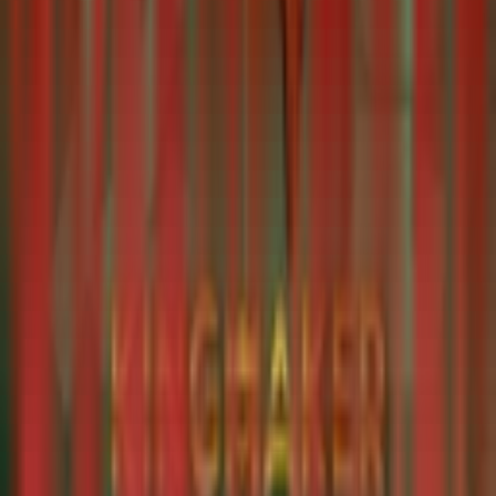
keuangan digital, memastikan bahwa setiap rupiah
kemenangan yang diraih oleh pemain profesional
dibayarkan secara utuh dan tepat waktu.
Menyadari bahwa pemain berpengalaman seringkali
membutuhkan penanganan yang lebih spesifik,
CUANTOTO menghadirkan layanan pelanggan
profesional yang
siaga selama 24 jam
penuh. Tim
dukungan ini dilatih untuk memahami aspek teknis
permainan secara mendalam, sehingga mampu
memberikan solusi cepat terhadap pertanyaan yang
bersifat kompleks sekalipun. Dengan kombinasi
antara teknologi mutakhir, keamanan data berlapis,
dan layanan yang humanis, CUANTOTO
mengukuhkan dirinya sebagai standar emas platform
togel online yang wajib dicoba oleh para pemain yang
serius mengejar kemenangan.
Lihat Semua
home