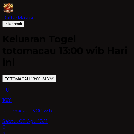
Daftar
Masuk
kembali
Keluaran Togel
totomacau 13:00 wib
Hari
ini
TOTOMACAU 13:00 WIB
TU
1681
totomacau 13:00 wib
Sabtu, 08 Agu
13.11
0
3