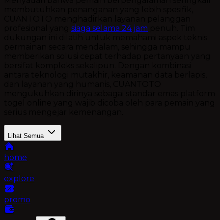
Menyadari bahwa pemain berpengalaman seringkali
membutuhkan penanganan yang lebih spesifik,
CUANTOTO menghadirkan layanan pelanggan
profesional yang
siaga selama 24 jam
penuh. Tim
dukungan ini dilatih untuk memahami aspek teknis
permainan secara mendalam, sehingga mampu
memberikan solusi cepat terhadap pertanyaan yang
bersifat kompleks sekalipun. Dengan kombinasi
antara teknologi mutakhir, keamanan data berlapis,
dan layanan yang humanis, CUANTOTO
mengukuhkan dirinya sebagai standar emas platform
togel online yang wajib dicoba oleh para pemain yang
serius mengejar kemenangan.
Lihat Semua
home
explore
promo