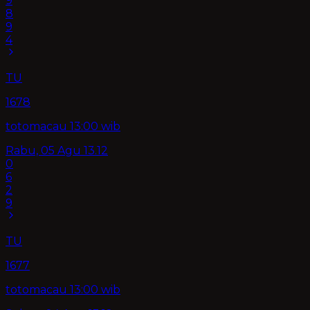
9
8
9
4
TU
1678
totomacau 13:00 wib
Rabu, 05 Agu
13.12
0
6
2
9
TU
1677
totomacau 13:00 wib