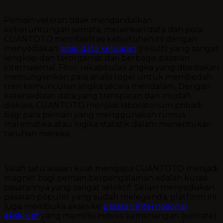
Pemain veteran tidak mengandalkan
keberuntungan semata, melainkan data dan pola.
CUANTOTO memfasilitasi kebutuhan ini dengan
menyediakan
arsip data keluaran
(result) yang sangat
lengkap dan terorganisir dari berbagai pasaran
internasional. Fitur rekapitulasi angka yang disediakan
memungkinkan para analis togel untuk membedah
tren kemunculan angka secara mendalam. Dengan
ketersediaan data yang transparan dan mudah
diakses, CUANTOTO menjadi laboratorium pribadi
bagi para pemain yang menggunakan rumus
matematika atau logika statistik dalam menentukan
taruhan mereka.
Salah satu alasan kuat mengapa CUANTOTO menjadi
magnet bagi pemain berpengalaman adalah kurasi
pasarannya yang sangat selektif. Selain menyediakan
pasaran populer yang sudah melegenda, platform ini
juga membuka akses ke
pasaran internasional
eksklusif
yang memiliki indeks kemenangan (winrate)