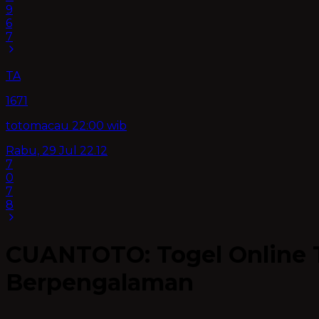
9
6
7
TA
1671
totomacau 22:00 wib
Rabu, 29 Jul
22.12
7
0
7
8
CUANTOTO: Togel Online T
Berpengalaman