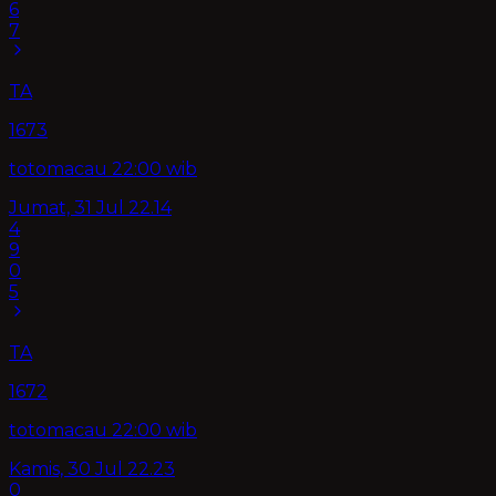
6
7
TA
1673
totomacau 22:00 wib
Jumat, 31 Jul
22.14
4
9
0
5
TA
1672
totomacau 22:00 wib
Kamis, 30 Jul
22.23
0