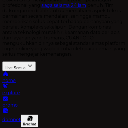
profesional yang
siaga selama 24 jam
penuh. Tim
dukungan ini dilatih untuk memahami aspek teknis
permainan secara mendalam, sehingga mampu
memberikan solusi cepat terhadap pertanyaan yang
bersifat kompleks sekalipun. Dengan kombinasi
antara teknologi mutakhir, keamanan data berlapis,
dan layanan yang humanis, CUANTOTO
mengukuhkan dirinya sebagai standar emas platform
togel online yang wajib dicoba oleh para pemain yang
serius mengejar kemenangan.
Lihat Semua
home
explore
promo
dompet
livechat