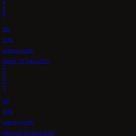
4
4
8
SD
1676
sydneypools
Senin, 03 Agu
13.52
7
0
3
7
SD
1675
sydneypools
Minggu, 02 Agu
13.52