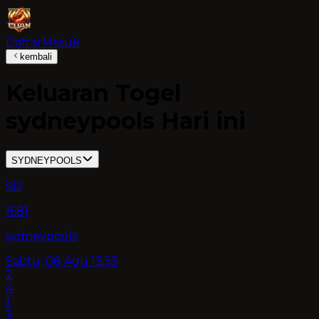
Daftar
Masuk
kembali
Keluaran Togel
sydneypools
Hari ini
SYDNEYPOOLS
SD
1681
sydneypools
Sabtu, 08 Agu
13.53
2
4
1
3