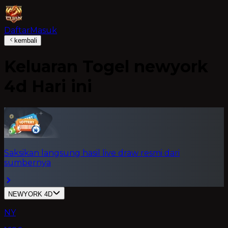
Daftar
Masuk
kembali
Keluaran Togel
newyork
4d
Hari ini
Saksikan langsung hasil live draw resmi dari
sumbernya
NEWYORK 4D
NY