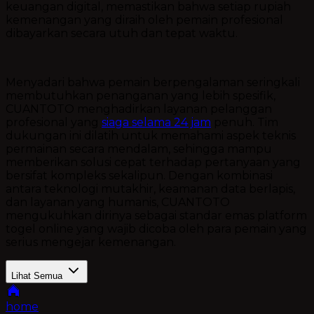
keuangan digital, memastikan bahwa setiap rupiah
kemenangan yang diraih oleh pemain profesional
dibayarkan secara utuh dan tepat waktu.
Menyadari bahwa pemain berpengalaman seringkali
membutuhkan penanganan yang lebih spesifik,
CUANTOTO menghadirkan layanan pelanggan
profesional yang
siaga selama 24 jam
penuh. Tim
dukungan ini dilatih untuk memahami aspek teknis
permainan secara mendalam, sehingga mampu
memberikan solusi cepat terhadap pertanyaan yang
bersifat kompleks sekalipun. Dengan kombinasi
antara teknologi mutakhir, keamanan data berlapis,
dan layanan yang humanis, CUANTOTO
mengukuhkan dirinya sebagai standar emas platform
togel online yang wajib dicoba oleh para pemain yang
serius mengejar kemenangan.
Lihat Semua
home