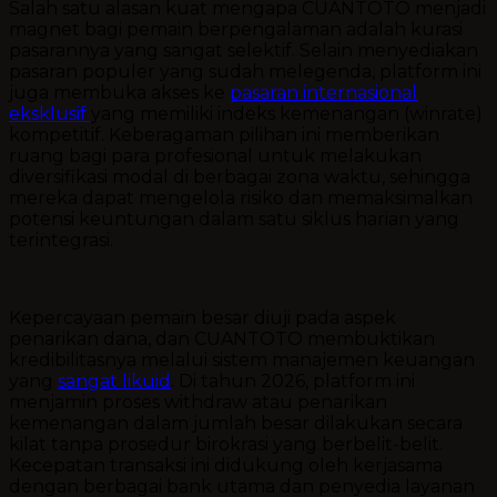
Salah satu alasan kuat mengapa CUANTOTO menjadi
magnet bagi pemain berpengalaman adalah kurasi
pasarannya yang sangat selektif. Selain menyediakan
pasaran populer yang sudah melegenda, platform ini
juga membuka akses ke
pasaran internasional
eksklusif
yang memiliki indeks kemenangan (winrate)
kompetitif. Keberagaman pilihan ini memberikan
ruang bagi para profesional untuk melakukan
diversifikasi modal di berbagai zona waktu, sehingga
mereka dapat mengelola risiko dan memaksimalkan
potensi keuntungan dalam satu siklus harian yang
terintegrasi.
Kepercayaan pemain besar diuji pada aspek
penarikan dana, dan CUANTOTO membuktikan
kredibilitasnya melalui sistem manajemen keuangan
yang
sangat likuid
. Di tahun 2026, platform ini
menjamin proses withdraw atau penarikan
kemenangan dalam jumlah besar dilakukan secara
kilat tanpa prosedur birokrasi yang berbelit-belit.
Kecepatan transaksi ini didukung oleh kerjasama
dengan berbagai bank utama dan penyedia layanan