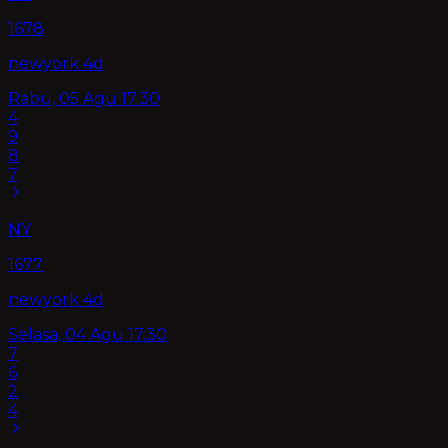
1678
newyork 4d
Rabu, 05 Agu
17.30
4
9
8
7
NY
1677
newyork 4d
Selasa, 04 Agu
17.30
7
6
2
4