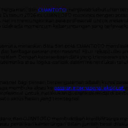
h harga mati, dan
CUANTOTO
menjawab kebutuhan terseb
y. Di tahun 2026 ini, CUANTOTO menonjol dengan anta
s. Hal ini memungkinkan para profesional untuk melaku
n tidak ada momentum keberuntungan yang terlewatkan
emata, melainkan data dan pola. CUANTOTO memfasili
 dari berbagai pasaran internasional. Fitur rekapitulas
alam. Dengan ketersediaan data yang transparan dan
tematika atau logika statistik dalam menentukan tar
gnet bagi pemain berpengalaman adalah kurasi pasaran
 juga membuka akses ke
pasaran internasional eksklusif
y
rofesional untuk melakukan diversifikasi modal di ber
u siklus harian yang terintegrasi.
an dana, dan CUANTOTO membuktikan kredibilitasnya m
atau penarikan kemenangan dalam jumlah besar dilakukan