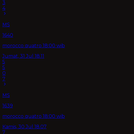
3
4
MS
1640
morocco quatro 18:00 wib
Jumat, 31 Jul
18.11
5
5
0
7
MS
1639
morocco quatro 18:00 wib
Kamis, 30 Jul
18.07
7