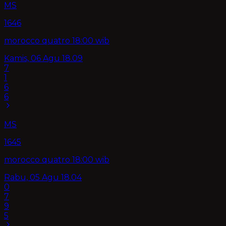
MS
1646
morocco quatro 18:00 wib
Kamis, 06 Agu
18.09
7
1
6
6
MS
1645
morocco quatro 18:00 wib
Rabu, 05 Agu
18.04
0
7
9
5