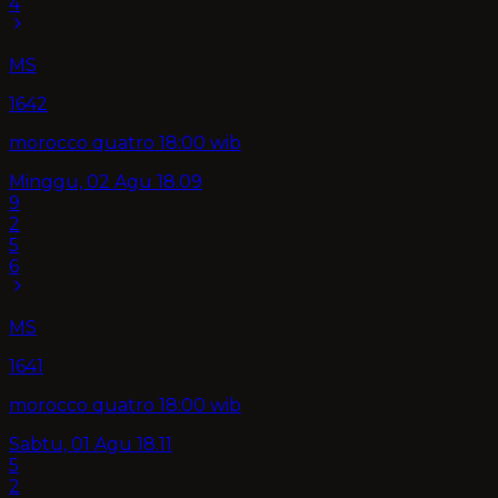
4
MS
1642
morocco quatro 18:00 wib
Minggu, 02 Agu
18.09
9
2
5
6
MS
1641
morocco quatro 18:00 wib
Sabtu, 01 Agu
18.11
5
2