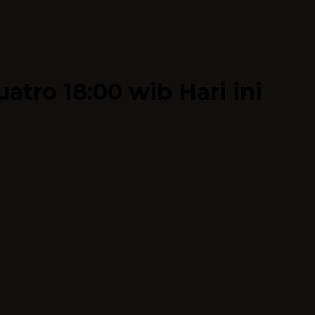
atro 18:00 wib
Hari ini