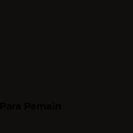
 Para Pemain