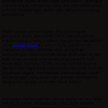
diversifikasi modal di berbagai zona waktu, sehingga
mereka dapat mengelola risiko dan memaksimalkan
potensi keuntungan dalam satu siklus harian yang
terintegrasi.
Kepercayaan pemain besar diuji pada aspek
penarikan dana, dan CUANTOTO membuktikan
kredibilitasnya melalui sistem manajemen keuangan
yang
sangat likuid
. Di tahun 2026, platform ini
menjamin proses withdraw atau penarikan
kemenangan dalam jumlah besar dilakukan secara
kilat tanpa prosedur birokrasi yang berbelit-belit.
Kecepatan transaksi ini didukung oleh kerjasama
dengan berbagai bank utama dan penyedia layanan
keuangan digital, memastikan bahwa setiap rupiah
kemenangan yang diraih oleh pemain profesional
dibayarkan secara utuh dan tepat waktu.
Menyadari bahwa pemain berpengalaman seringkali
membutuhkan penanganan yang lebih spesifik,
CUANTOTO menghadirkan layanan pelanggan