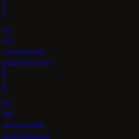
4
7
2
MM
1677
michigan midday
Selasa, 04 Agu
24.14
7
8
1
8
MM
1676
michigan midday
Senin, 03 Agu
24.19