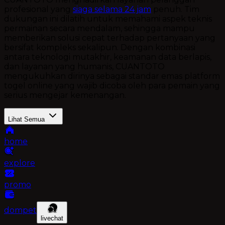
profesional yang
siaga selama 24 jam
penuh. Tim
dukungan ini dilatih untuk memahami aspek teknis
permainan secara mendalam, sehingga mampu
memberikan solusi cepat terhadap pertanyaan yang
bersifat kompleks sekalipun. Dengan kombinasi
antara teknologi mutakhir, keamanan data berlapis,
dan layanan yang humanis, CUANTOTO
mengukuhkan dirinya sebagai standar emas platform
togel online yang wajib dicoba oleh para pemain yang
serius mengejar kemenangan.
Lihat Semua
home
explore
promo
dompet
livechat