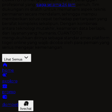
profesional yang
siaga selama 24 jam
penuh. Tim
dukungan ini dilatih untuk memahami aspek teknis
permainan secara mendalam, sehingga mampu
memberikan solusi cepat terhadap pertanyaan yang
bersifat kompleks sekalipun. Dengan kombinasi
antara teknologi mutakhir, keamanan data berlapis,
dan layanan yang humanis, CUANTOTO
mengukuhkan dirinya sebagai standar emas platform
togel online yang wajib dicoba oleh para pemain yang
serius mengejar kemenangan.
Lihat Semua
home
explore
promo
dompet
livechat