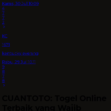
Kamis, 30 Jul
10.09
4
7
7
2
KC
1671
kentucky evening
Rabu, 29 Jul
10.11
9
8
7
8
CUANTOTO: Togel Online
Terbaik yang Wajib