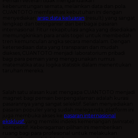
Pemain veteran tidak mengandalkan
keberuntungan semata, melainkan data dan pola.
CUANTOTO memfasilitasi kebutuhan ini dengan
menyediakan
arsip data keluaran
(result) yang sangat
lengkap dan terorganisir dari berbagai pasaran
internasional. Fitur rekapitulasi angka yang disediakan
memungkinkan para analis togel untuk membedah
tren kemunculan angka secara mendalam. Dengan
ketersediaan data yang transparan dan mudah
diakses, CUANTOTO menjadi laboratorium pribadi
bagi para pemain yang menggunakan rumus
matematika atau logika statistik dalam menentukan
taruhan mereka.
Salah satu alasan kuat mengapa CUANTOTO menjadi
magnet bagi pemain berpengalaman adalah kurasi
pasarannya yang sangat selektif. Selain menyediakan
pasaran populer yang sudah melegenda, platform ini
juga membuka akses ke
pasaran internasional
eksklusif
yang memiliki indeks kemenangan (winrate)
kompetitif. Keberagaman pilihan ini memberikan
ruang bagi para profesional untuk melakukan