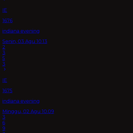
IE
1676
indiana evening
Senin, 03 Agu
10.13
2
3
5
3
IE
1675
indiana evening
Minggu, 02 Agu
10.09
3
6
9