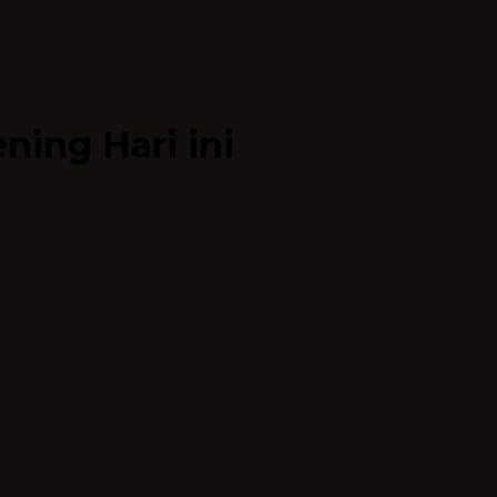
ening
Hari ini