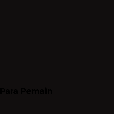
 Para Pemain