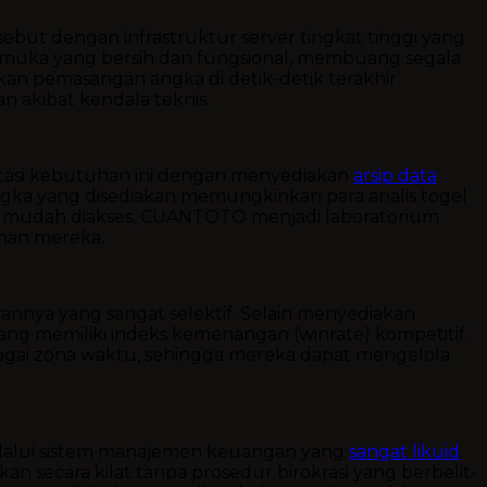
ut dengan infrastruktur server tingkat tinggi yang
rmuka yang bersih dan fungsional, membuang segala
kan pemasangan angka di detik-detik terakhir
 akibat kendala teknis.
tasi kebutuhan ini dengan menyediakan
arsip data
i angka yang disediakan memungkinkan para analis togel
 mudah diakses, CUANTOTO menjadi laboratorium
uhan mereka.
nya yang sangat selektif. Selain menyediakan
ang memiliki indeks kemenangan (winrate) kompetitif.
bagai zona waktu, sehingga mereka dapat mengelola
elalui sistem manajemen keuangan yang
sangat likuid
.
 secara kilat tanpa prosedur birokrasi yang berbelit-