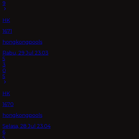
9
HK
1671
hongkongpools
Rabu, 29 Jul
23.03
5
3
0
5
HK
1670
hongkongpools
Selasa, 28 Jul
23.04
6
5