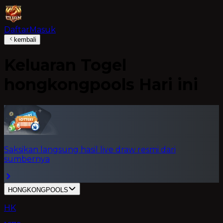
Daftar
Masuk
kembali
Keluaran Togel
hongkongpools
Hari ini
Saksikan langsung hasil live draw resmi dari
sumbernya
HONGKONGPOOLS
HK