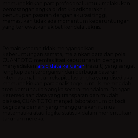
memungkinkan para profesional untuk melakukan
pemasangan angka di detik-detik terakhir
penutupan pasaran dengan akurasi tinggi,
memastikan tidak ada momentum keberuntungan
yang terlewatkan akibat kendala teknis.
Pemain veteran tidak mengandalkan
keberuntungan semata, melainkan data dan pola.
CUANTOTO memfasilitasi kebutuhan ini dengan
menyediakan
arsip data keluaran
(result) yang sangat
lengkap dan terorganisir dari berbagai pasaran
internasional. Fitur rekapitulasi angka yang disediakan
memungkinkan para analis togel untuk membedah
tren kemunculan angka secara mendalam. Dengan
ketersediaan data yang transparan dan mudah
diakses, CUANTOTO menjadi laboratorium pribadi
bagi para pemain yang menggunakan rumus
matematika atau logika statistik dalam menentukan
taruhan mereka.