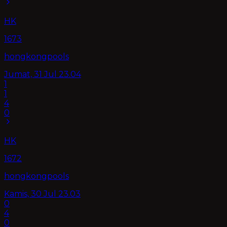
HK
1673
hongkongpools
Jumat, 31 Jul
23.04
1
1
4
0
HK
1672
hongkongpools
Kamis, 30 Jul
23.03
0
4
0