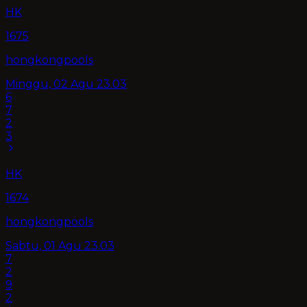
HK
1675
hongkongpools
Minggu, 02 Agu
23.03
6
7
2
3
HK
1674
hongkongpools
Sabtu, 01 Agu
23.03
7
2
9
2