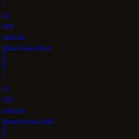
CF
1678
california
Rabu, 05 Agu
08.49
7
0
6
1
CF
1677
california
Selasa, 04 Agu
08.50
4
9
5