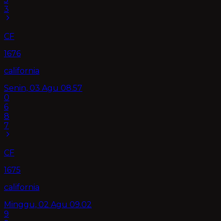
3
CF
1676
california
Senin, 03 Agu
08.57
0
6
8
7
CF
1675
california
Minggu, 02 Agu
09.02
9