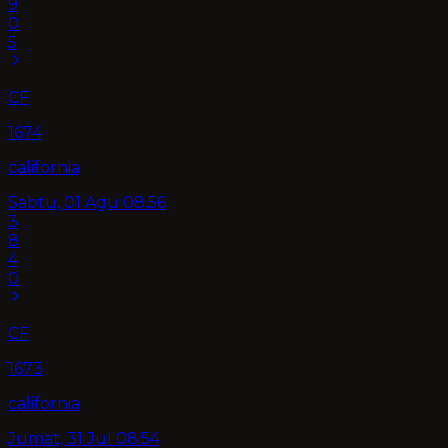
9
0
5
CF
1674
california
Sabtu, 01 Agu
08.56
3
8
4
0
CF
1673
california
Jumat, 31 Jul
08.54