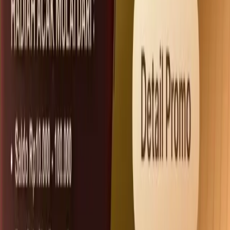
juga membuka akses ke
pasaran internasional
eksklusif
yang memiliki indeks kemenangan (winrate)
kompetitif. Keberagaman pilihan ini memberikan
ruang bagi para profesional untuk melakukan
diversifikasi modal di berbagai zona waktu, sehingga
mereka dapat mengelola risiko dan memaksimalkan
potensi keuntungan dalam satu siklus harian yang
terintegrasi.
Kepercayaan pemain besar diuji pada aspek
penarikan dana, dan CUANTOTO membuktikan
kredibilitasnya melalui sistem manajemen keuangan
yang
sangat likuid
. Di tahun 2026, platform ini
menjamin proses withdraw atau penarikan
kemenangan dalam jumlah besar dilakukan secara
kilat tanpa prosedur birokrasi yang berbelit-belit.
Kecepatan transaksi ini didukung oleh kerjasama
dengan berbagai bank utama dan penyedia layanan
keuangan digital, memastikan bahwa setiap rupiah
kemenangan yang diraih oleh pemain profesional
dibayarkan secara utuh dan tepat waktu.