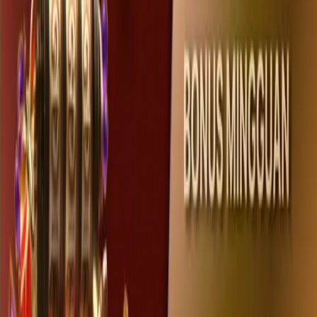
📦 Kode Spin akan dikirim & kamu bisa langsung
putar roda berhadiah!
⚠️ 1 ID = 1 klaim per minggu
⛔ Tidak klaim selama 1x24 jam = hangus
🎯 Hadiah langsung masuk setelah Claim
Luckyspin, Untuk Free Spin Hanya berlaku Sampai
1x24 jam
🎯 Lucky Spin :
https://luckyspinlxgroup.net/
💬 Buruan klaim tiap Senin & SPIN biar saldo kamu
makin gacor!
Cuma di LXGROUP – Webnya Member Happy!