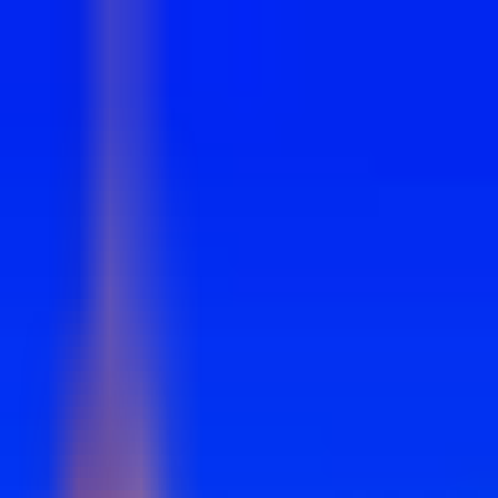
Daftar
Masuk
poker
Cari Permainan
Provider :
Habanero
Tens or Better 50 Hand
Habanero
Tens or Better 100 Hand
Habanero
Tens or Better 1 Hand
Habanero
Tens or Better 5 Hand
Habanero
Tens or Better 10 Hand
Habanero
Joker Poker 5 Hand
Habanero
Joker Poker 10 Hand
Habanero
Joker Poker 50 Hand
Habanero
Joker Poker 100 Hand
Habanero
Double Double Bonus Poker 100 Hand
Habanero
Joker Poker 1 Hand
Habanero
Double Double Bonus Poker 5 Hand
Habanero
Double Double Bonus Poker 10 Hand
Habanero
Double Double Bonus Poker 50 Hand
Habanero