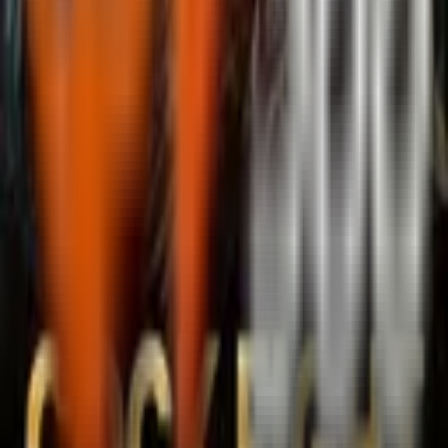
penarikan dana, dan CUANTOTO membuktikan
kredibilitasnya melalui sistem manajemen keuangan
yang
sangat likuid
. Di tahun 2026, platform ini
menjamin proses withdraw atau penarikan
kemenangan dalam jumlah besar dilakukan secara
kilat tanpa prosedur birokrasi yang berbelit-belit.
Kecepatan transaksi ini didukung oleh kerjasama
dengan berbagai bank utama dan penyedia layanan
keuangan digital, memastikan bahwa setiap rupiah
kemenangan yang diraih oleh pemain profesional
dibayarkan secara utuh dan tepat waktu.
Menyadari bahwa pemain berpengalaman seringkali
membutuhkan penanganan yang lebih spesifik,
CUANTOTO menghadirkan layanan pelanggan
profesional yang
siaga selama 24 jam
penuh. Tim
dukungan ini dilatih untuk memahami aspek teknis
permainan secara mendalam, sehingga mampu
memberikan solusi cepat terhadap pertanyaan yang
bersifat kompleks sekalipun. Dengan kombinasi
antara teknologi mutakhir, keamanan data berlapis,
dan layanan yang humanis, CUANTOTO